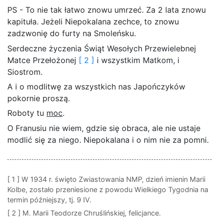
PS - To nie tak łatwo znowu umrzeć. Za 2 lata znowu
kapituła. Jeżeli Niepokalana zechce, to znowu
zadzwonię do furty na Smoleńsku.
Serdeczne życzenia Świąt Wesołych Przewielebnej
Matce Przełożonej
[ 2 ]
i wszystkim Matkom, i
Siostrom.
A i o modlitwę za wszystkich nas Japończyków
pokornie proszą.
Roboty tu
moc
.
O Franusiu nie wiem, gdzie się obraca, ale nie ustaje
modlić się za niego. Niepokalana i o nim nie za pomni.
[ 1 ]
W 1934 r. święto Zwiastowania NMP, dzień imienin Marii
Kolbe, zostało przeniesione z powodu Wielkiego Tygodnia na
termin późniejszy, tj. 9 IV.
[ 2 ]
M. Marii Teodorze Chruślińskiej, felicjance.