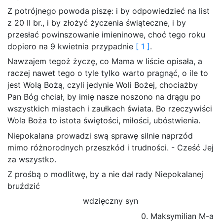
Z potrójnego powoda piszę: i by odpowiedzieć na list
z 20 II br., i by złożyć życzenia świąteczne, i by
przesłać powinszowanie imieninowe, choć tego roku
dopiero na 9 kwietnia przypadnie
[ 1 ]
.
Nawzajem tegoż życzę, co Mama w liście opisała, a
raczej nawet tego o tyle tylko warto pragnąć, o ile to
jest Wolą Bożą, czyli jedynie Woli Bożej, chociażby
Pan Bóg chciał, by imię nasze noszono na drągu po
wszystkich miastach i zaułkach świata. Bo rzeczywiści
Wola Boża to istota świętości, miłości, ubóstwienia.
Niepokalana prowadzi swą sprawę silnie naprzód
mimo różnorodnych przeszkód i trudności. - Cześć Jej
za wszystko.
Z prośbą o modlitwę, by a nie dał rady Niepokalanej
bruździć
wdzięczny syn
0. Maksymilian M-a