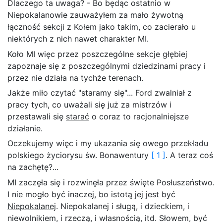
Dlaczego ta uwaga? - Bo będąc ostatnio w
Niepokalanowie zauważyłem za mało żywotną
łączność sekcji z Kołem jako takim, co zacierało u
niektórych z nich nawet charakter MI.
Koło MI więc przez poszczególne sekcje głębiej
zapoznaje się z poszczególnymi dziedzinami pracy i
przez nie działa na tychże terenach.
Jakże miło czytać "staramy się"... Ford zwalniał z
pracy tych, co uważali się już za mistrzów i
przestawali się
starać
o coraz to racjonalniejsze
działanie.
Oczekujemy więc i my ukazania się owego przekładu
polskiego życiorysu św. Bonawentury
[ 1 ]
. A teraz coś
na zachętę?...
MI zaczęła się i rozwinęła przez święte Posłuszeństwo.
I nie mogło być inaczej, bo istotą jej jest być
Niepokalanej
. Niepokalanej i sługą, i dzieckiem, i
niewolnikiem, i rzeczą, i własnością, itd. Słowem, być