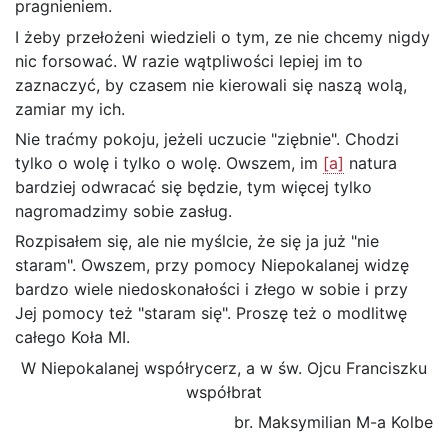
pragnieniem.
I żeby przełożeni wiedzieli o tym, ze nie chcemy nigdy
nic forsować. W razie wątpliwości lepiej im to
zaznaczyć, by czasem nie kierowali się naszą wolą,
zamiar my ich.
Nie traćmy pokoju, jeżeli uczucie "ziębnie". Chodzi
tylko o wolę i tylko o wolę. Owszem, im
[a]
natura
bardziej odwracać się będzie, tym więcej tylko
nagromadzimy sobie zasług.
Rozpisałem się, ale nie myślcie, że się ja już "nie
staram". Owszem, przy pomocy Niepokalanej widzę
bardzo wiele niedoskonałości i złego w sobie i przy
Jej pomocy też "staram się". Proszę też o modlitwę
całego Koła MI.
W Niepokalanej współrycerz, a w św. Ojcu Franciszku
współbrat
br. Maksymilian M-a Kolbe