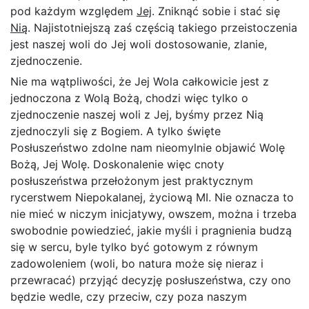
pod każdym względem
Jej
. Zniknąć sobie i stać się
Nią
. Najistotniejszą zaś częścią takiego przeistoczenia
jest naszej woli do Jej woli dostosowanie, zlanie,
zjednoczenie.
Nie ma wątpliwości, że Jej Wola całkowicie jest z
jednoczona z Wolą Bożą, chodzi więc tylko o
zjednoczenie naszej woli z Jej, byśmy przez Nią
zjednoczyli się z Bogiem. A tylko święte
Posłuszeństwo zdolne nam nieomylnie objawić Wolę
Bożą, Jej Wolę. Doskonalenie więc cnoty
posłuszeństwa przełożonym jest praktycznym
rycerstwem Niepokalanej, życiową MI. Nie oznacza to
nie mieć w niczym inicjatywy, owszem, można i trzeba
swobodnie powiedzieć, jakie myśli i pragnienia budzą
się w sercu, byle tylko być gotowym z równym
zadowoleniem (woli, bo natura może się nieraz i
przewracać) przyjąć decyzję posłuszeństwa, czy ono
będzie wedle, czy przeciw, czy poza naszym