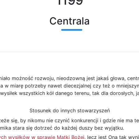
1199
Centrala
iało możność rozwoju, nieodzowną jest jakaś głowa, centra
j, a w miarę potrzeby nawet diecezjalnej czy też o mniejszym
siłek wszystkich kół danego terenu, tak dla dorosłych, jak
Stosunek do innych stowarzyszeń
że się, by nikomu nie czynić konkurencji i gdzie nie ma te
mika stara się dotrzeć do każdej duszy bez wyjątku.
ych wysiłków w sprawie Matki Bożej
, lecz jest Ona tak wy