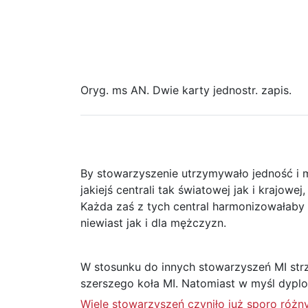
Oryg. ms AN. Dwie karty jednostr. zapis.
By stowarzyszenie utrzymywało jedność i m
jakiejś centrali tak światowej jak i krajowe
Każda zaś z tych central harmonizowałaby wy
niewiast jak i dla mężczyzn.
W stosunku do innych stowarzyszeń MI strze
szerszego koła MI. Natomiast w myśl dyplo
Wiele stowarzyszeń czyniło już sporo różn