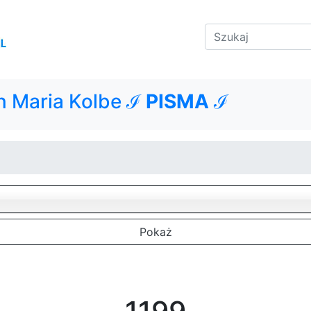
n Maria Kolbe ℐ
PISMA
ℐ
Pokaż