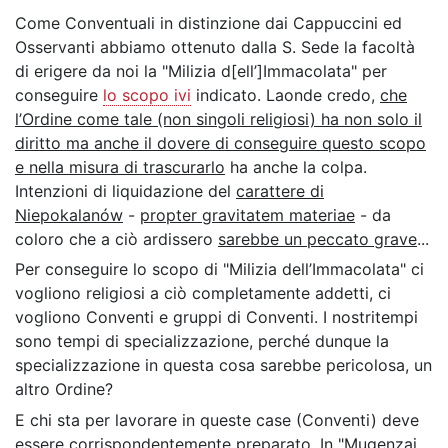
Come Conventuali in distinzione dai Cappuccini ed
Osservanti abbiamo ottenuto dalla S. Sede la facoltà
di erigere da noi la "Milizia d[ell’]Immacolata" per
conseguire
lo scopo ivi
indicato. Laonde credo,
che
l’Ordine come tale (non singoli religiosi) ha non solo il
diritto ma anche il dovere di conseguire questo scopo
e nella misura di trascurarlo
ha anche la colpa.
Intenzioni di liquidazione del
carattere di
Niepokalanów
-
propter gravitatem materiae
- da
coloro che a ciò ardissero
sarebbe un peccato grave
...
Per conseguire lo scopo di "Milizia dell’Immacolata" ci
vogliono religiosi a ciò completamente addetti, ci
vogliono Conventi e gruppi di Conventi. I nostritempi
sono tempi di specializzazione, perché dunque la
specializzazione in questa cosa sarebbe pericolosa, un
altro Ordine?
E chi sta per lavorare in queste case (Conventi) deve
essere corrispondentemente preparato. In "Mugenzai