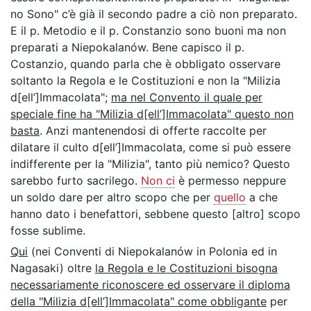
no Sono" c’è già il secondo padre a ciò non preparato.
E il p. Metodio e il p. Constanzio sono buoni ma non
preparati a Niepokalanów. Bene capisco il p.
Costanzio, quando parla che è obbligato osservare
soltanto la Regola e le Costituzioni e non la "Milizia
d[ell’]Immacolata";
ma nel Convento il quale per
speciale fine ha "Milizia d[ell’]Immacolata" questo non
basta
. Anzi mantenendosi di offerte raccolte per
dilatare il culto d[ell’]Immacolata, come si può essere
indifferente per la "Milizia", tanto più nemico? Questo
sarebbo furto sacrilego.
Non ci
è permesso neppure
un soldo dare per altro scopo che per
quello
a che
hanno dato i benefattori, sebbene questo [altro] scopo
fosse sublime.
Qui
(nei Conventi di Niepokalanów in Polonia ed in
Nagasaki) oltre
la Regola e le Costituzioni bisogna
necessariamente riconoscere ed osservare il diploma
della "Milizia d[ell’]Immacolata" come obbligante
per