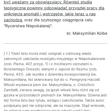
być uważany za obowiązujący. Również studia
teologiczne powinny odpowiadać przyszłej pracy dla
uniknięcia anomalii i wstrząsów, jakie teraz u nas
zachodzą
, oraz dla szybszego osiągnięcia celu
"Rycerstwa Niepokalanej".
br. Maksymilian Kolbe
[ 1 ]
Treść listu może mieć związek z odmową władz
zakonnych założenia nowicjatu misyjnego w Niepokalanowie
(zob.
Pisma
, 407, przyp. 1) i z możliwymi zarzutami o.
Konstantego Onoszki, słanymi z Japonii do Rzymu (zob.
Pisma
, 431). Jak wynika z dziennika korespondencji św.
Maksymiliana, list skierowany był do o. Peregryna Haczeli.
Włoski wydawca pism św. Maksymiliana, o. Cristoforo
Zambelli, zwraca uwagę, że język włoski listu różni się od
języka w pozostałych pismach św. Maksymiliana. Dziwna jest
też forma listu bez tytułu, wstępu i zakończenia. Także autor
podpisany jest nie odręcznie, ale na maszynie. Stąd wniosek,
że adresat sam przełożył na język włoski część listu