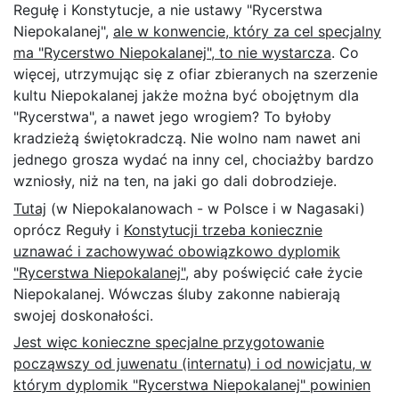
Regułę i Konstytucje, a nie ustawy "Rycerstwa
Niepokalanej",
ale w konwencie, który za cel specjalny
ma "Rycerstwo Niepokalanej", to nie wystarcza
. Co
więcej, utrzymując się z ofiar zbieranych na szerzenie
kultu Niepokalanej jakże można być obojętnym dla
"Rycerstwa", a nawet jego wrogiem? To byłoby
kradzieżą świętokradczą. Nie wolno nam nawet ani
jednego grosza wydać na inny cel, chociażby bardzo
wzniosły, niż na ten, na jaki go dali dobrodzieje.
Tutaj
(w Niepokalanowach - w Polsce i w Nagasaki)
oprócz Reguły i
Konstytucji trzeba koniecznie
uznawać i zachowywać obowiązkowo dyplomik
"Rycerstwa Niepokalanej"
, aby poświęcić całe życie
Niepokalanej. Wówczas śluby zakonne nabierają
swojej doskonałości.
Jest więc konieczne specjalne przygotowanie
począwszy od juwenatu (internatu) i od nowicjatu, w
którym dyplomik "Rycerstwa Niepokalanej" powinien