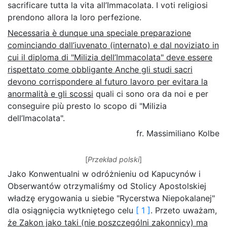
sacrificare tutta la vita all’Immacolata. I voti religiosi
prendono allora la loro perfezione.
Necessaria è dunque una speciale preparazione
cominciando dall’iuvenato (internato) e dal noviziato in
cui il diploma di "Milizia dell’Immacolata" deve essere
rispettato come obbligante Anche gli studi sacri
devono corrispondere al futuro lavoro per evitara la
anormalità e gli scossi
quali ci sono ora da noi e per
conseguire più presto lo scopo di "Milizia
dell’Imacolata".
fr. Massimiliano Kolbe
[
Przekład polski
]
Jako Konwentualni w odróżnieniu od Kapucynów i
Obserwantów otrzymaliśmy od Stolicy Apostolskiej
władzę erygowania u siebie "Rycerstwa Niepokalanej"
dla osiągnięcia wytkniętego celu
[ 1 ]
. Przeto uważam,
że Zakon jako taki (nie poszczególni zakonnicy) ma