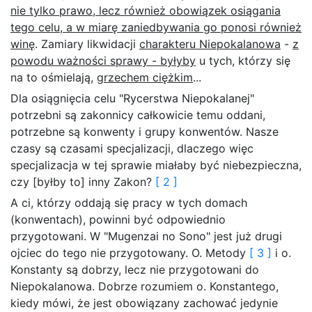
nie tylko prawo, lecz również obowiązek osiągania
tego celu, a w miarę zaniedbywania go ponosi również
winę
. Zamiary likwidacji
charakteru Niepokalanowa
-
z
powodu ważności sprawy - byłyby
u tych, którzy się
na to ośmielają,
grzechem ciężkim
...
Dla osiągnięcia celu "Rycerstwa Niepokalanej"
potrzebni są zakonnicy całkowicie temu oddani,
potrzebne są konwenty i grupy konwentów. Nasze
czasy są czasami specjalizacji, dlaczego więc
specjalizacja w tej sprawie miałaby być niebezpieczna,
czy [byłby to] inny Zakon?
[ 2 ]
A ci, którzy oddają się pracy w tych domach
(konwentach), powinni być odpowiednio
przygotowani. W "Mugenzai no Sono" jest już drugi
ojciec do tego nie przygotowany. O. Metody
[ 3 ]
i o.
Konstanty są dobrzy, lecz nie przygotowani do
Niepokalanowa. Dobrze rozumiem o. Konstantego,
kiedy mówi, że jest obowiązany zachować jedynie