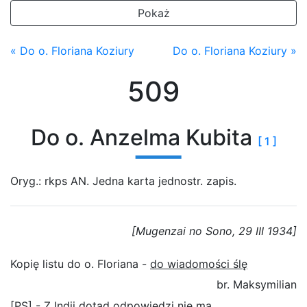
Pokaż
« Do o. Floriana Koziury
Do o. Floriana Koziury »
509
Do o. Anzelma Kubita
[ 1 ]
Oryg.: rkps AN. Jedna karta jednostr. zapis.
[Mugenzai no Sono, 29 III 1934]
Kopię listu do o. Floriana -
do wiadomości ślę
br. Maksymilian
[PS] - Z Indii dotąd odpowiedzi nie ma.