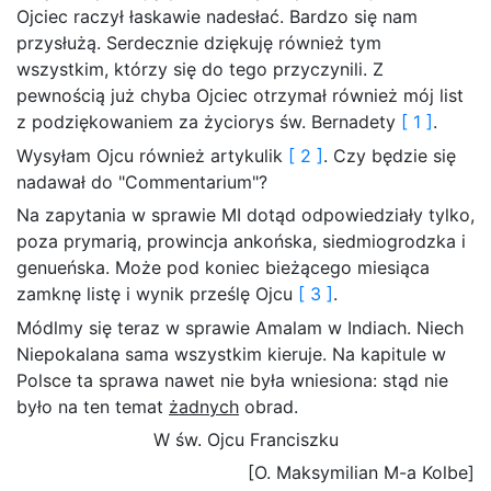
Ojciec raczył łaskawie nadesłać. Bardzo się nam
przysłużą. Serdecznie dziękuję również tym
wszystkim, którzy się do tego przyczynili. Z
pewnością już chyba Ojciec otrzymał również mój list
z podziękowaniem za życiorys św. Bernadety
[ 1 ]
.
Wysyłam Ojcu również artykulik
[ 2 ]
. Czy będzie się
nadawał do "Commentarium"?
Na zapytania w sprawie MI dotąd odpowiedziały tylko,
poza prymarią, prowincja ankońska, siedmiogrodzka i
genueńska. Może pod koniec bieżącego miesiąca
zamknę listę i wynik prześlę Ojcu
[ 3 ]
.
Módlmy się teraz w sprawie Amalam w Indiach. Niech
Niepokalana sama wszystkim kieruje. Na kapitule w
Polsce ta sprawa nawet nie była wniesiona: stąd nie
było na ten temat
żadnych
obrad.
W św. Ojcu Franciszku
[O. Maksymilian M-a Kolbe]