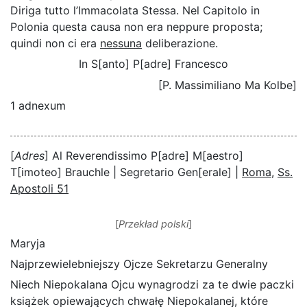
Diriga tutto l’Immacolata Stessa. Nel Capitolo in
Polonia questa causa non era neppure proposta;
quindi non ci era
nessuna
deliberazione.
In S[anto] P[adre] Francesco
[P. Massimiliano Ma Kolbe]
1 adnexum
[
Adres
] Al Reverendissimo P[adre] M[aestro]
T[imoteo] Brauchle | Segretario Gen[erale] |
Roma
,
Ss.
Apostoli 51
[
Przekład polski
]
Maryja
Najprzewielebniejszy Ojcze Sekretarzu Generalny
Niech Niepokalana Ojcu wynagrodzi za te dwie paczki
książek opiewających chwałę Niepokalanej, które