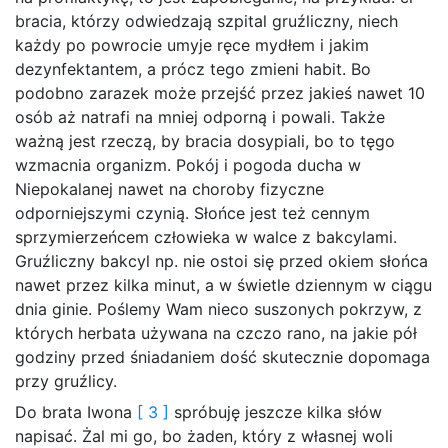
bracia, którzy odwiedzają szpital gruźliczny, niech
każdy po powrocie umyje ręce mydłem i jakim
dezynfektantem, a prócz tego zmieni habit. Bo
podobno zarazek może przejść przez jakieś nawet 10
osób aż natrafi na mniej odporną i powali. Także
ważną jest rzeczą, by bracia dosypiali, bo to tęgo
wzmacnia organizm. Pokój i pogoda ducha w
Niepokalanej nawet na choroby fizyczne
odporniejszymi czynią. Słońce jest też cennym
sprzymierzeńcem człowieka w walce z bakcylami.
Gruźliczny bakcyl np. nie ostoi się przed okiem słońca
nawet przez kilka minut, a w świetle dziennym w ciągu
dnia ginie. Poślemy Wam nieco suszonych pokrzyw, z
których herbata używana na czczo rano, na jakie pół
godziny przed śniadaniem dość skutecznie dopomaga
przy gruźlicy.
Do brata Iwona
[ 3 ]
spróbuję jeszcze kilka słów
napisać. Żal mi go, bo żaden, który z własnej woli