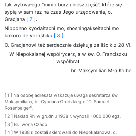
tak wytrwałego "mimo burz i nieszczęść", które się
sypią w sam raz na czas Jego urzędowania, o.
Gracjana
[ 7 ]
.
Nipponno kyodaitachi mo, shoshingakseitachi mo
kokoro de yoroshiku
[ 8 ]
.
O. Gracjanowi też serdecznie dziękuję za liścik z 28 VI.
W Niepokalanej współrycerz, a w św. O. Franciszku
współbrat
br. Maksymilian M-a Kolbe
[ 1 ]
Na osobę adresata wskazuje uwaga sekretarza św.
Maksymiliana, br. Cypriana Grodzkiego: "O. Samuel
Rosenbaiger".
[ 2 ]
Nakład RN w grudniu 1938 r. wynosił 1 000 000 egz.
[ 3 ]
Br. Iwona Czado.
[ 4 ]
W 1938 r. zostali skierowani do Niepokalanowa: o.