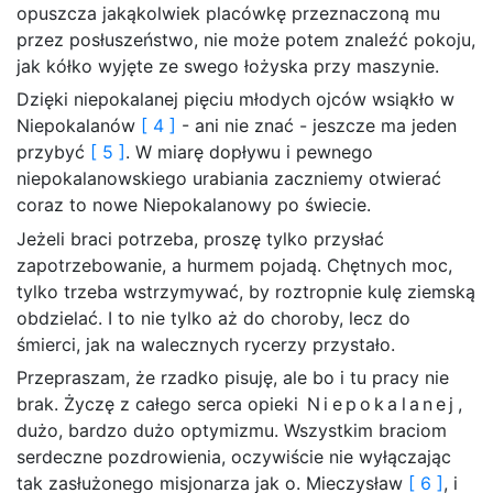
opuszcza jakąkolwiek placówkę przeznaczoną mu
przez posłuszeństwo, nie może potem znaleźć pokoju,
jak kółko wyjęte ze swego łożyska przy maszynie.
Dzięki niepokalanej pięciu młodych ojców wsiąkło w
Niepokalanów
[ 4 ]
- ani nie znać - jeszcze ma jeden
przybyć
[ 5 ]
. W miarę dopływu i pewnego
niepokalanowskiego urabiania zaczniemy otwierać
coraz to nowe Niepokalanowy po świecie.
Jeżeli braci potrzeba, proszę tylko przysłać
zapotrzebowanie, a hurmem pojadą. Chętnych moc,
tylko trzeba wstrzymywać, by roztropnie kulę ziemską
obdzielać. I to nie tylko aż do choroby, lecz do
śmierci, jak na walecznych rycerzy przystało.
Przepraszam, że rzadko pisuję, ale bo i tu pracy nie
brak. Życzę z całego serca opieki
Niepokalanej
,
dużo, bardzo dużo optymizmu. Wszystkim braciom
serdeczne pozdrowienia, oczywiście nie wyłączając
tak zasłużonego misjonarza jak o. Mieczysław
[ 6 ]
, i