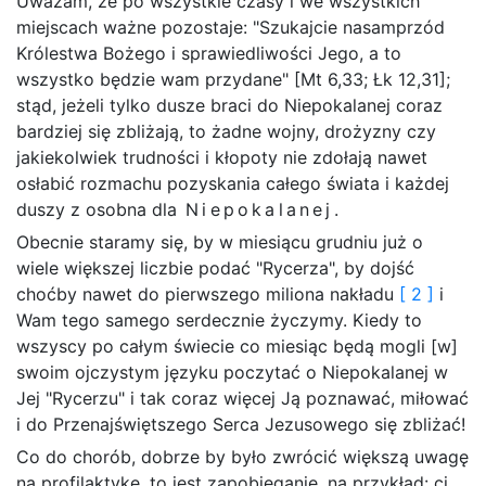
Uważam, że po wszystkie czasy i we wszystkich
miejscach ważne pozostaje: "Szukajcie nasamprzód
Królestwa Bożego i sprawiedliwości Jego, a to
wszystko będzie wam przydane" [Mt 6,33; Łk 12,31];
stąd, jeżeli tylko dusze braci do Niepokalanej coraz
bardziej się zbliżają, to żadne wojny, drożyzny czy
jakiekolwiek trudności i kłopoty nie zdołają nawet
osłabić rozmachu pozyskania całego świata i każdej
duszy z osobna dla
Niepokalanej
.
Obecnie staramy się, by w miesiącu grudniu już o
wiele większej liczbie podać "Rycerza", by dojść
choćby nawet do pierwszego miliona nakładu
[ 2 ]
i
Wam tego samego serdecznie życzymy. Kiedy to
wszyscy po całym świecie co miesiąc będą mogli [w]
swoim ojczystym języku poczytać o Niepokalanej w
Jej "Rycerzu" i tak coraz więcej Ją poznawać, miłować
i do Przenajświętszego Serca Jezusowego się zbliżać!
Co do chorób, dobrze by było zwrócić większą uwagę
na profilaktykę, to jest zapobieganie, na przykład: ci