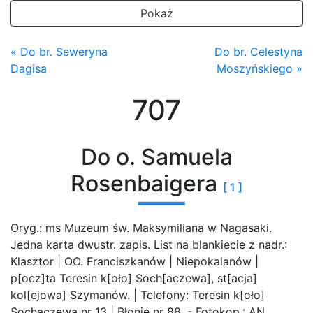
Pokaż
« Do br. Seweryna
Do br. Celestyna
Dagisa
Moszyńskiego »
707
Do o. Samuela
Rosenbaigera
[ 1 ]
Oryg.: ms Muzeum św. Maksymiliana w Nagasaki.
Jedna karta dwustr. zapis. List na blankiecie z nadr.:
Klasztor | OO. Franciszkanów | Niepokalanów |
p[ocz]ta Teresin k[oło] Soch[aczewa], st[acja]
kol[ejowa] Szymanów. | Telefony: Teresin k[oło]
Sochaczewa nr 13 | Błonie nr 88. - Fotokop.: AN.