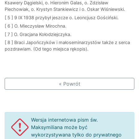
Ksawery Dągielski, o. Hieronim Galas, o. Zdzisław
Piechowiak, o. Krystyn Stankiewicz i o. Oskar Wiśniewski.
[ 5 ]
9 IX 1938 przybył jeszcze o. Leoncjusz Gościński.
[ 6 ]
O. Mieczysław Mirochna.
[ 7 ]
O. Gracjana Kołodziejczyka.
[ 8 ]
Braci Japończyków i małoseminarzystów także z serca
pozdrawiam. (Od tego miejsca rękopis).
« Powrót
Wersja internetowa pism św.
Maksymiliana może być
wykorzystywana tylko do prywatnego