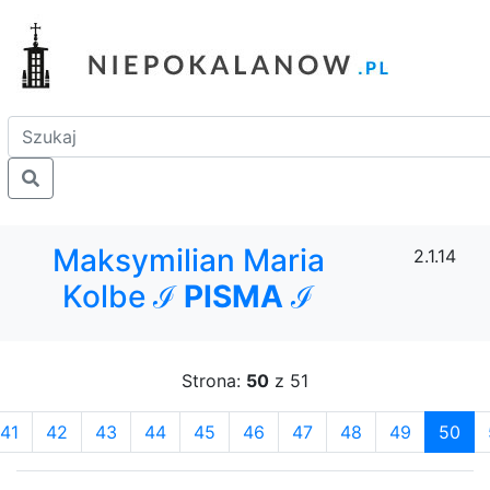
Maksymilian Maria
2.1.14
Kolbe ℐ
PISMA
ℐ
Strona:
50
z 51
41
42
43
44
45
46
47
48
49
50