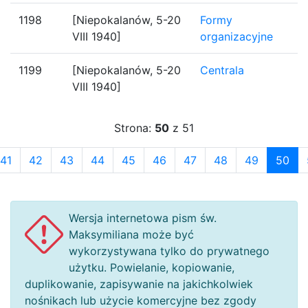
1198
[Niepokalanów, 5-20
Formy
VIII 1940]
organizacyjne
1199
[Niepokalanów, 5-20
Centrala
VIII 1940]
Strona:
50
z 51
41
42
43
44
45
46
47
48
49
50
Wersja internetowa pism św.
Maksymiliana może być
wykorzystywana tylko do prywatnego
użytku. Powielanie, kopiowanie,
duplikowanie, zapisywanie na jakichkolwiek
nośnikach lub użycie komercyjne bez zgody